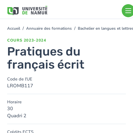
Aller au contenu principal
Aller
au
contenu
principal
Accueil
Annuaire des formations
Bachelier en langues et lett
You
are
COURS
2023-2024
here
Pratiques du
français écrit
Code de l'UE
LROMB117
Horaire
30
Quadri 2
Crédits ECTS