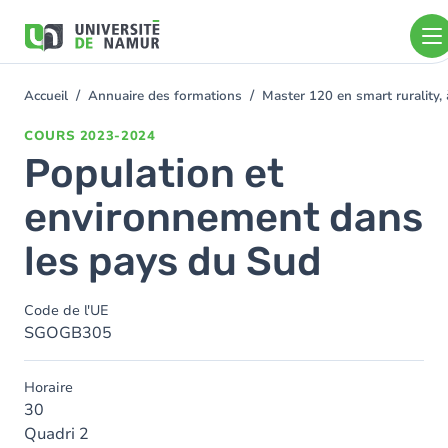
Aller au contenu principal
Aller
au
contenu
principal
Accueil
Annuaire des formations
Master 120 en smart rurality,
You
are
COURS
2023-2024
here
Population et
environnement dans
les pays du Sud
Code de l'UE
SGOGB305
Horaire
30
Quadri 2