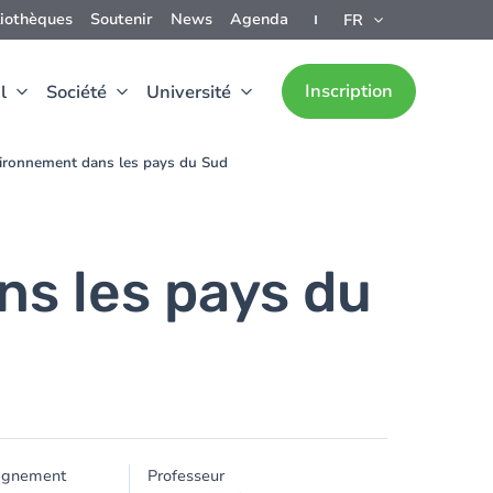
liothèques
Soutenir
News
Agenda
FR
Inscription
l
Société
Université
vironnement dans les pays du Sud
ns les pays du
ignement
Professeur