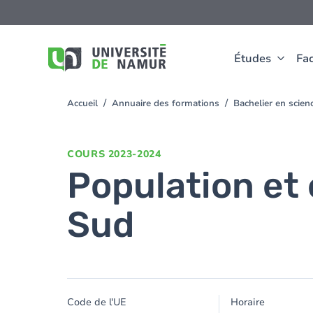
Aller au contenu principal
Aller
au
contenu
principal
Études
Fac
Accueil
Annuaire des formations
Bachelier en scie
You
are
here
COURS
2023-2024
Population et
Sud
Code de l'UE
Horaire