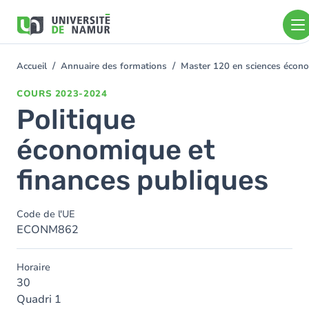
Aller au contenu principal
Aller
au
contenu
principal
Accueil
Annuaire des formations
Master 120 en sciences économ
You
are
COURS
2023-2024
here
Politique
économique et
finances publiques
Code de l'UE
ECONM862
Horaire
30
Quadri 1