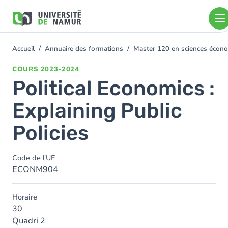
Aller au contenu principal
Aller
au
contenu
principal
Accueil
Annuaire des formations
Master 120 en sciences économ
You
are
COURS
2023-2024
here
Political Economics :
Explaining Public
Policies
Code de l'UE
ECONM904
Horaire
30
Quadri 2