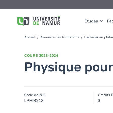
Aller au contenu principal
Aller
au
contenu
principal
Études
Fac
Accueil
Annuaire des formations
Bachelier en phil
You
are
here
COURS
2023-2024
Physique pour
Code de l'UE
Crédits 
LPHIB218
3