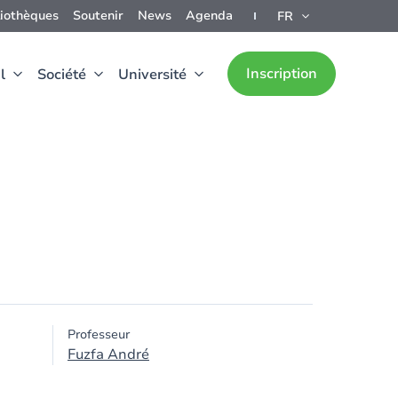
liothèques
Soutenir
News
Agenda
FR
Inscription
l
Société
Université
Professeur
Fuzfa André