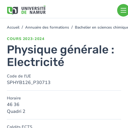
Aller au contenu principal
Aller
au
contenu
principal
Accueil
Annuaire des formations
Bachelier en sciences chimiq
You
are
COURS
2023-2024
here
Physique générale :
Electricité
Code de l'UE
SPHYB126_P30713
Horaire
46 36
Quadri 2
Crédits ECTS