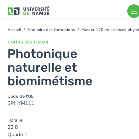
Aller au contenu principal
Aller
au
contenu
principal
Accueil
Annuaire des formations
Master 120 en sciences physi
You
are
COURS
2023-2024
here
Photonique
naturelle et
biomimétisme
Code de l'UE
SPHYM111
Horaire
22 8
Quadri 1