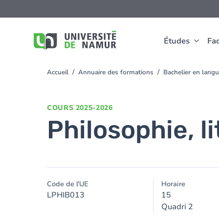
Aller au contenu principal
Aller
au
contenu
principal
Études
Fac
Accueil
Annuaire des formations
Bachelier en langu
You
are
here
COURS
2025-2026
Philosophie, li
Code de l'UE
Horaire
LPHIB013
15
Quadri 2