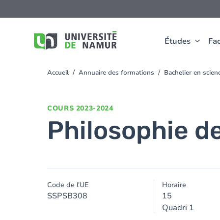
Aller au contenu principal
Aller
au
contenu
principal
Études
Fac
Accueil
Annuaire des formations
Bachelier en scie
You
are
here
COURS
2023-2024
Philosophie d
Code de l'UE
Horaire
SSPSB308
15
Quadri 1