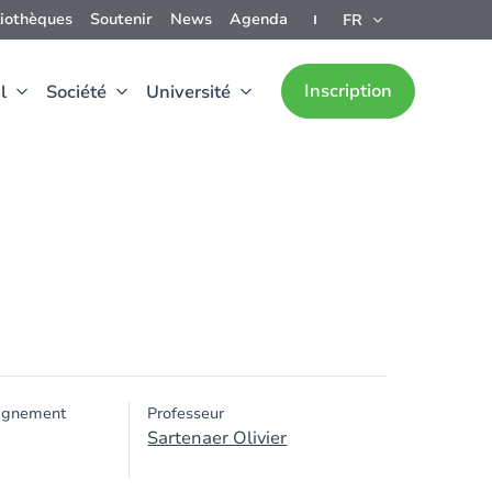
liothèques
Soutenir
News
Agenda
FR
Inscription
l
Société
Université
ignement
Professeur
Sartenaer Olivier