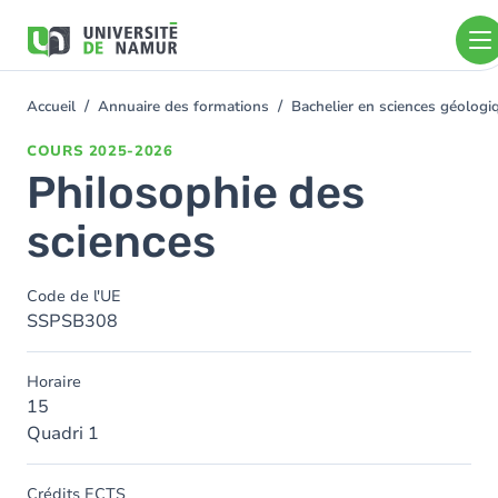
Aller au contenu principal
Aller
au
contenu
principal
Accueil
Annuaire des formations
Bachelier en sciences géolog
You
are
COURS
2025-2026
here
Philosophie des
sciences
Code de l'UE
SSPSB308
Horaire
15
Quadri 1
Crédits ECTS