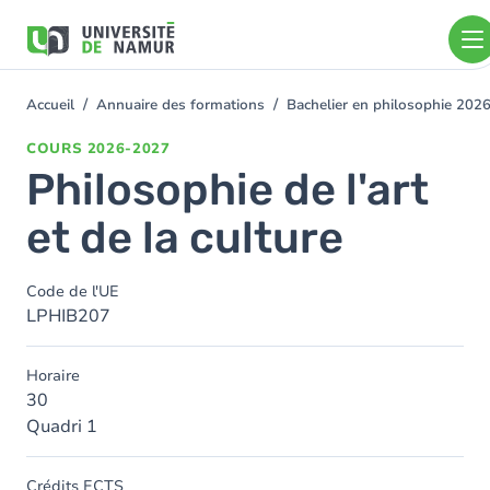
Aller au contenu principal
Aller
au
contenu
principal
Accueil
Annuaire des formations
Bachelier en philosophie 202
You
are
COURS
2026-2027
here
Philosophie de l'art
et de la culture
Code de l'UE
LPHIB207
Horaire
30
Quadri 1
Crédits ECTS