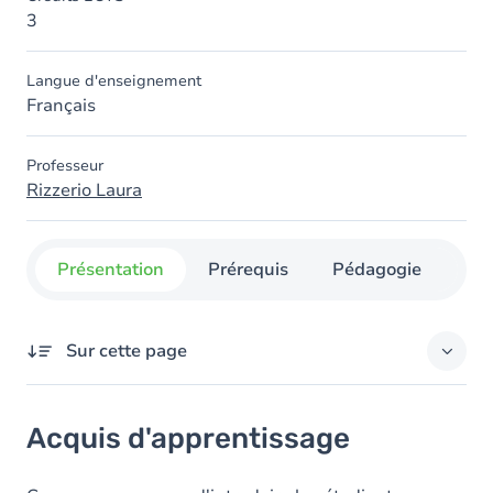
3
Langue d'enseignement
Français
Professeur
Rizzerio Laura
Présentation
Prérequis
Pédagogie
Org
Sur cette page
Acquis d'apprentissage
Acquis d'apprentissage
Objectifs