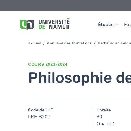
Aller au contenu principal
Aller
au
contenu
principal
Études
Fac
Accueil
Annuaire des formations
Bachelier en langu
You
are
here
COURS
2023-2024
Philosophie de
Code de l'UE
Horaire
LPHIB207
30
Quadri 1