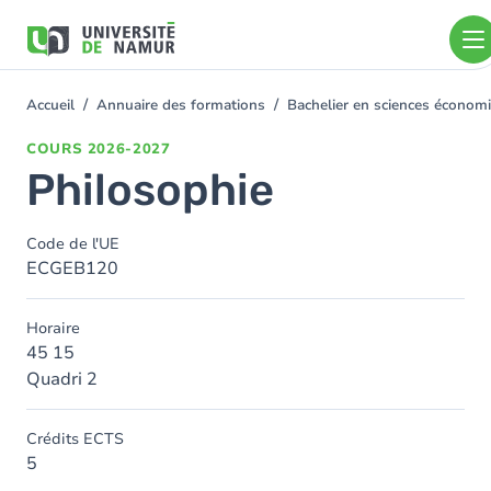
Aller au contenu principal
Aller
au
contenu
principal
Accueil
Annuaire des formations
Bachelier en sciences économ
You
are
COURS
2026-2027
here
Philosophie
Code de l'UE
ECGEB120
Horaire
45 15
Quadri 2
Crédits ECTS
5