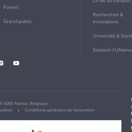
La vie du campus
Parent
Recherches &
Grand public
Innovations
Université & Soci
Soutenir l'UNamu
 B-5000 Namur, Belgique
cookies
Conditions générales de facturation