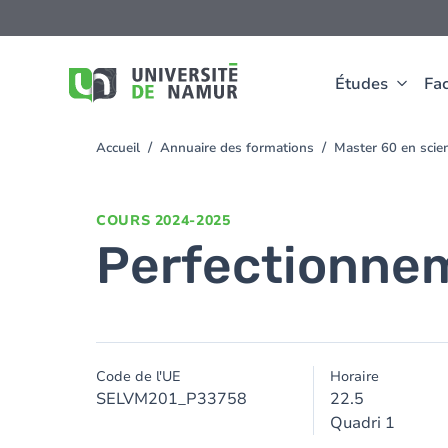
Aller au contenu principal
Aller
au
contenu
principal
Études
Fac
Accueil
Annuaire des formations
Master 60 en scie
You
are
here
COURS
2024-2025
Perfectionnem
Code de l'UE
Horaire
SELVM201_P33758
22.5
Quadri 1