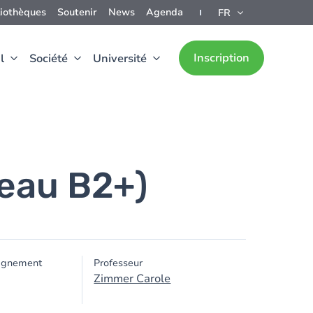
liothèques
Soutenir
News
Agenda
FR
Inscription
l
Société
Université
veau B2+)
ignement
Professeur
Zimmer Carole