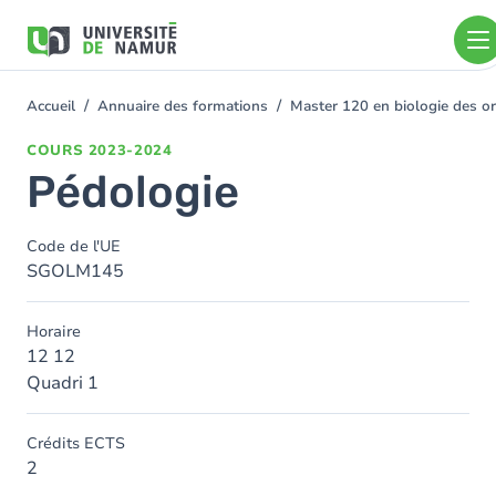
Aller au contenu principal
Aller
au
contenu
principal
Accueil
Annuaire des formations
Master 120 en biologie des or
You
are
COURS
2023-2024
here
Pédologie
Code de l'UE
SGOLM145
Horaire
12 12
Quadri 1
Crédits ECTS
2