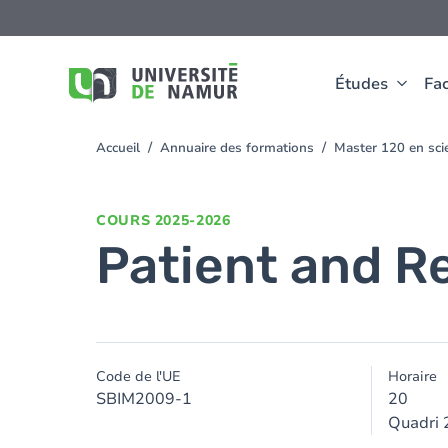
Aller au contenu principal
Aller
au
contenu
principal
Études
Fac
Accueil
Annuaire des formations
Master 120 en scie
You
are
here
COURS
2025-2026
Patient and R
Code de l'UE
Horaire
SBIM2009-1
20
Quadri 