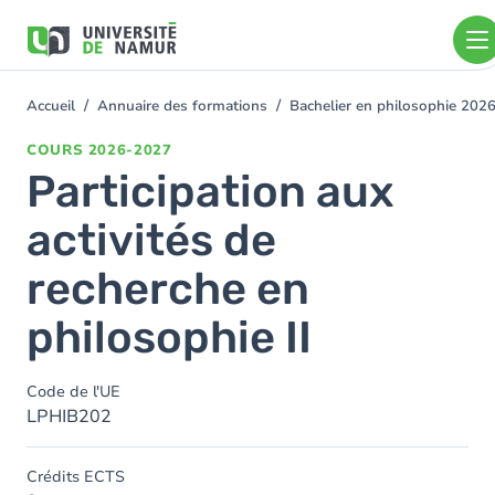
Aller au contenu principal
Aller
au
contenu
principal
Accueil
Annuaire des formations
Bachelier en philosophie 202
You
are
COURS
2026-2027
here
Participation aux
activités de
recherche en
philosophie II
Code de l'UE
LPHIB202
Crédits ECTS