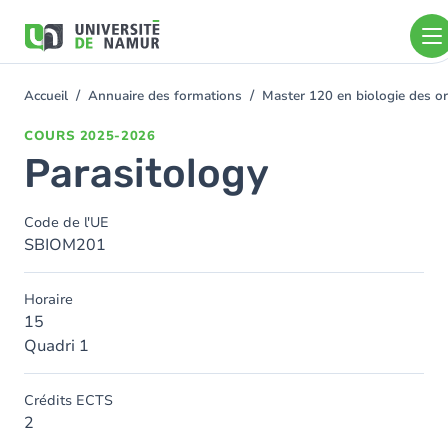
Aller au contenu principal
Aller
au
contenu
principal
Accueil
Annuaire des formations
Master 120 en biologie des or
You
are
COURS
2025-2026
here
Parasitology
Code de l'UE
SBIOM201
Horaire
15
Quadri 1
Crédits ECTS
2