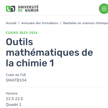
Aller au contenu principal
Aller
au
contenu
principal
Accueil
Annuaire des formations
Bachelier en sciences chimiq
You
are
COURS
2023-2024
here
Outils
mathématiques de
la chimie 1
Code de l'UE
SMATB104
Horaire
22.5 22.5
Quadri 1