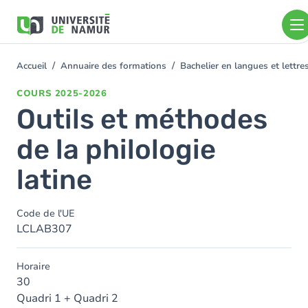
Aller au contenu principal
Aller
au
contenu
principal
Accueil
Annuaire des formations
Bachelier en langues et lett
You
are
COURS
2025-2026
here
Outils et méthodes
de la philologie
latine
Code de l'UE
LCLAB307
Horaire
30
Quadri 1 + Quadri 2