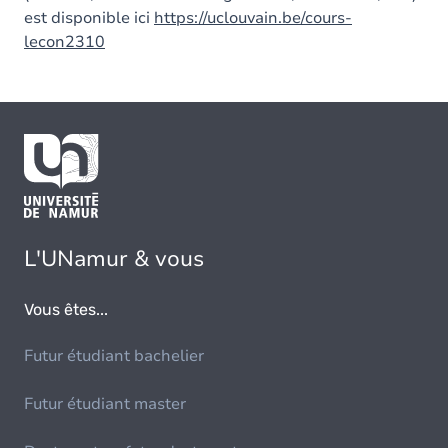
est disponible ici
https://uclouvain.be/cours-
lecon2310
L'UNamur & vous
Vous êtes...
Futur étudiant bachelier
Futur étudiant master