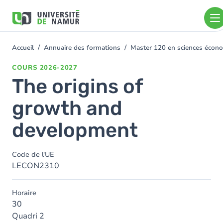
Aller au contenu principal
Aller
au
contenu
principal
Accueil
Annuaire des formations
Master 120 en sciences écono
You
are
COURS
2026-2027
here
The origins of
growth and
development
Code de l'UE
LECON2310
Horaire
30
Quadri 2