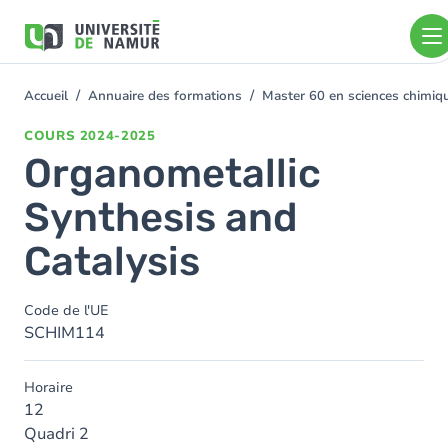
Aller au contenu principal
Aller
au
contenu
principal
Accueil
Annuaire des formations
Master 60 en sciences chimi
You
are
COURS
2024-2025
here
Organometallic
Synthesis and
Catalysis
Code de l'UE
SCHIM114
Horaire
12
Quadri 2