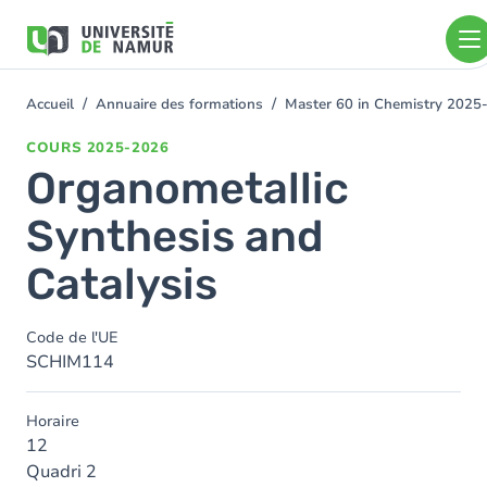
Aller au contenu principal
Aller
au
contenu
principal
Accueil
Annuaire des formations
Master 60 in Chemistry 2025
You
are
COURS
2025-2026
here
Organometallic
Synthesis and
Catalysis
Code de l'UE
SCHIM114
Horaire
12
Quadri 2