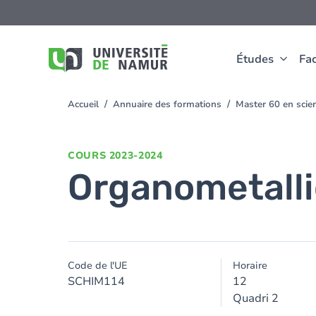
Aller au contenu principal
Aller
au
contenu
principal
Études
Fac
Accueil
Annuaire des formations
Master 60 en sci
You
are
here
COURS
2023-2024
Organometalli
Code de l'UE
Horaire
SCHIM114
12
Quadri 2