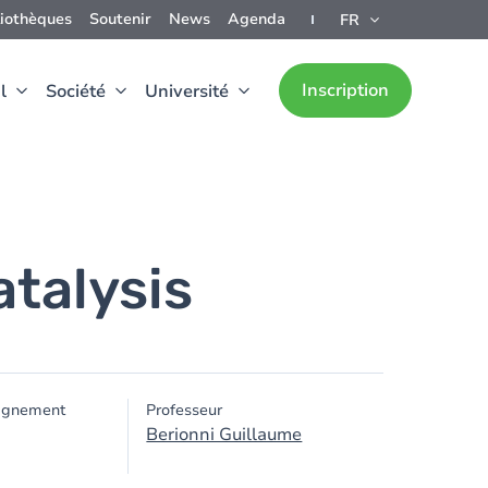
liothèques
Soutenir
News
Agenda
FR
Inscription
l
Société
Université
talysis
ignement
Professeur
Berionni Guillaume