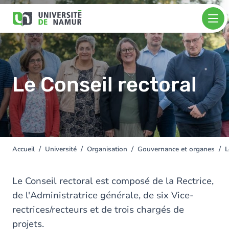
Aller au contenu principal
Aller
Image
au
contenu
principal
Le Conseil rectoral
Accueil
Université
Organisation
Gouvernance et organes
L
You
are
here
Le Conseil rectoral est composé de la Rectrice,
de l'Administratrice générale, de six Vice‐
rectrices/recteurs et de trois chargés de
projets.