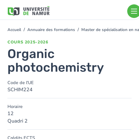
Aller au contenu principal
Aller
au
contenu
principal
Accueil
Annuaire des formations
Master de spécialisation en 
You
are
COURS
2025-2026
here
Organic
photochemistry
Code de l'UE
SCHIM224
Horaire
12
Quadri 2
Crédits ECTS