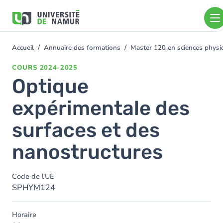
Aller au contenu principal
Aller
au
contenu
principal
Accueil
Annuaire des formations
Master 120 en sciences physiq
You
are
COURS
2024-2025
here
Optique
expérimentale des
surfaces et des
nanostructures
Code de l'UE
SPHYM124
Horaire