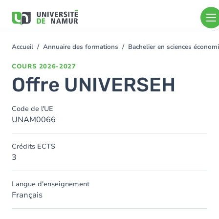
Aller au contenu principal
Aller
au
contenu
principal
Accueil
Annuaire des formations
Bachelier en sciences économ
You
are
COURS
2026-2027
here
Offre UNIVERSEH
Code de l'UE
UNAM0066
Crédits ECTS
3
Langue d'enseignement
Français