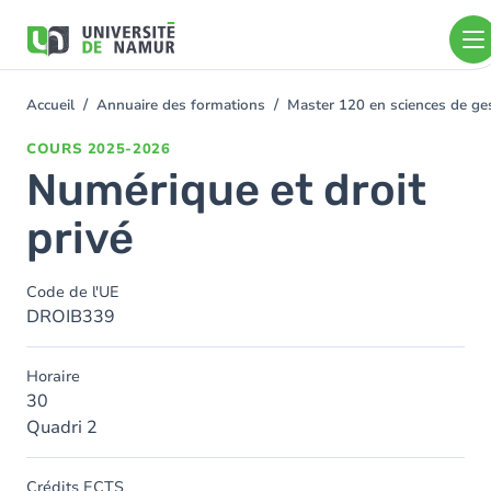
Aller au contenu principal
Aller
au
contenu
principal
Accueil
Annuaire des formations
Master 120 en sciences de gest
You
are
COURS
2025-2026
here
Numérique et droit
privé
Code de l'UE
DROIB339
Horaire
30
Quadri 2
Crédits ECTS