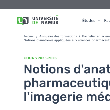
Aller au contenu principal
Aller
au
contenu
principal
Études
Fac
Accueil
Annuaire des formations
Bachelier en scie
You
Notions d'anatomie appliquées aux sciences pharmaceutiq
are
here
COURS
2025-2026
Notions d'ana
pharmaceutiqu
l'imagerie méd