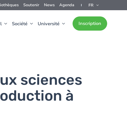
liothèques
Soutenir
News
Agenda
FR
Inscription
l
Société
Université
aux sciences
roduction à