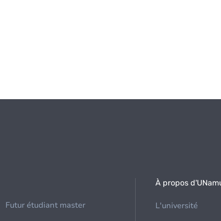
À propos d'UNam
Futur étudiant master
L'université