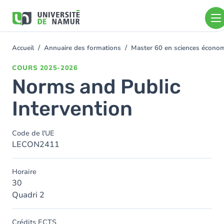
Aller au contenu principal
Aller
au
contenu
principal
Accueil
Annuaire des formations
Master 60 en sciences écon
You
are
COURS
2025-2026
here
Norms and Public
Intervention
Code de l'UE
LECON2411
Horaire
30
Quadri 2
Crédits ECTS