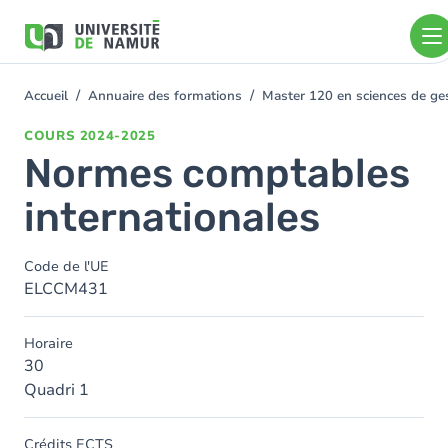
Aller au contenu principal
Aller
au
contenu
principal
Accueil
Annuaire des formations
Master 120 en sciences de ges
You
are
COURS
2024-2025
here
Normes comptables
internationales
Code de l'UE
ELCCM431
Horaire
30
Quadri 1
Crédits ECTS