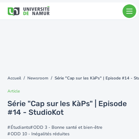
Aller au contenu principal
Aller
au
contenu
principal
Accueil
Newsroom
Série "Cap sur les KàPs" | Episode #14 - S
You
are
Article
here
Série "Cap sur les KàPs" | Episode
#14 - StudioKot
Étudiants
ODD 3 - Bonne santé et bien-être
ODD 10 - Inégalités réduites