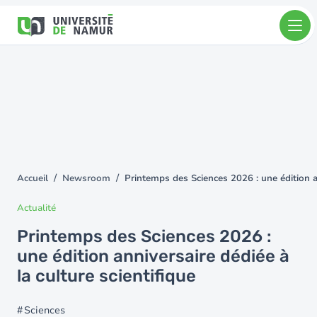
Aller au contenu principal
Aller
au
contenu
principal
Accueil
Newsroom
Printemps des Sciences 2026 : une édition an
You
are
Actualité
here
Printemps des Sciences 2026 :
une édition anniversaire dédiée à
la culture scientifique
Sciences