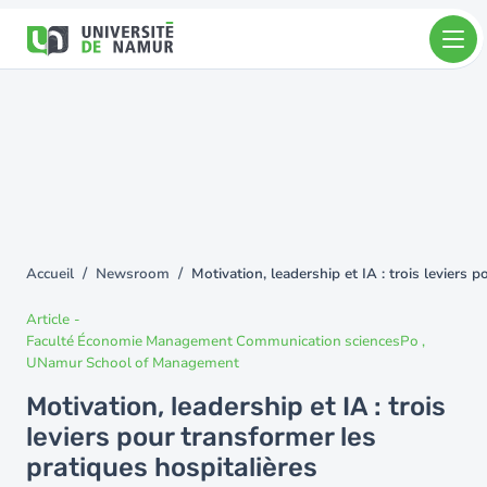
Aller au contenu principal
Aller
au
contenu
principal
Accueil
Newsroom
Motivation, leadership et IA : trois leviers 
You
are
Article
-
here
Faculté Économie Management Communication sciencesPo
UNamur School of Management
Motivation, leadership et IA : trois
leviers pour transformer les
pratiques hospitalières