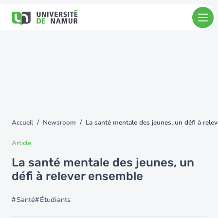
Aller au contenu principal
Aller
au
contenu
principal
Accueil
Newsroom
La santé mentale des jeunes, un défi à rele
You
are
Article
here
La santé mentale des jeunes, un
défi à relever ensemble
Santé
Étudiants