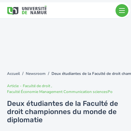
Aller au contenu principal
Aller
au
contenu
principal
Accueil
Newsroom
Deux étudiantes de la Faculté de droit ch
You
are
Article
-
Faculté de droit
here
Faculté Économie Management Communication sciencesPo
Deux étudiantes de la Faculté de
droit championnes du monde de
diplomatie