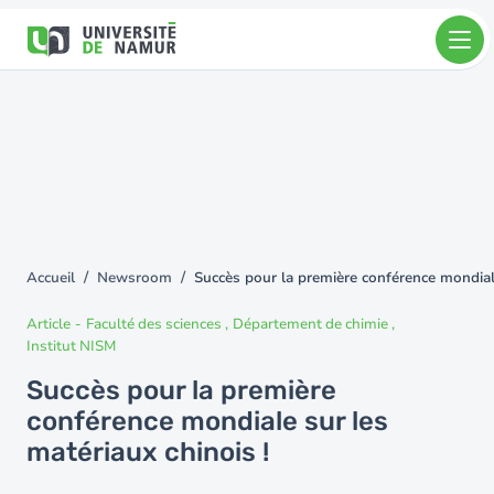
Aller au contenu principal
Aller
au
contenu
principal
Accueil
Newsroom
Succès pour la première conférence mondiale
You
are
Article
-
Faculté des sciences
Département de chimie
here
Institut NISM
Succès pour la première
conférence mondiale sur les
matériaux chinois !