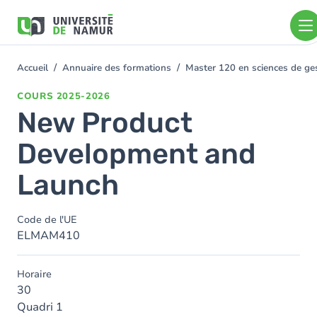
Aller au contenu principal
Aller
au
contenu
principal
Accueil
Annuaire des formations
Master 120 en sciences de gest
You
are
COURS
2025-2026
here
New Product
Development and
Launch
Code de l'UE
ELMAM410
Horaire
30
Quadri 1