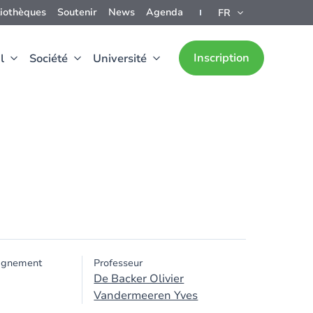
liothèques
Soutenir
News
Agenda
FR
Inscription
l
Société
Université
ignement
Professeur
De Backer Olivier
Vandermeeren Yves