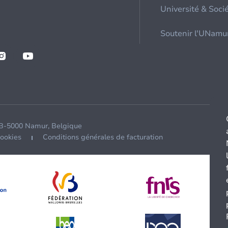
Université & Soci
Soutenir l'UNamu
 B-5000 Namur, Belgique
cookies
Conditions générales de facturation