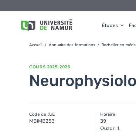
Aller au contenu principal
Aller
au
contenu
principal
Études
Fac
Accueil
Annuaire des formations
Bachelier en méd
You
are
here
COURS
2025-2026
Neurophysiolo
Code de l'UE
Horaire
MBIMB253
39
Quadri 1