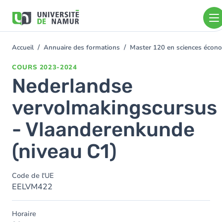
Aller au contenu principal
Aller
au
contenu
principal
Accueil
Annuaire des formations
Master 120 en sciences économ
You
are
COURS
2023-2024
here
Nederlandse
vervolmakingscursus
- Vlaanderenkunde
(niveau C1)
Code de l'UE
EELVM422
Horaire