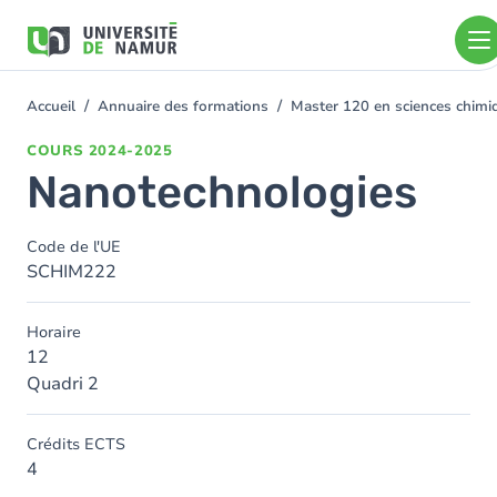
Aller au contenu principal
Aller
au
contenu
principal
Accueil
Annuaire des formations
Master 120 en sciences chimi
You
are
COURS
2024-2025
here
Nanotechnologies
Code de l'UE
SCHIM222
Horaire
12
Quadri 2
Crédits ECTS
4