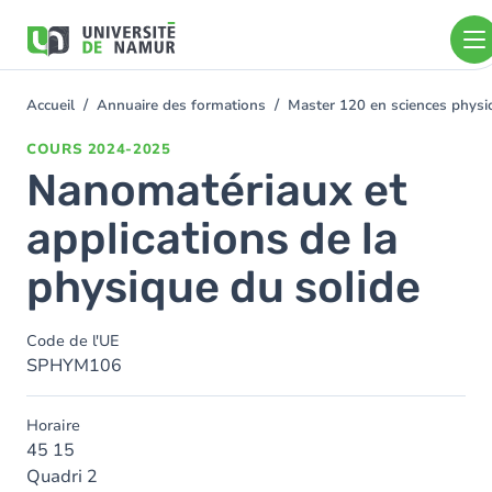
Aller au contenu principal
Aller
au
contenu
principal
Accueil
Annuaire des formations
Master 120 en sciences physiq
You
are
COURS
2024-2025
here
Nanomatériaux et
applications de la
physique du solide
Code de l'UE
SPHYM106
Horaire
45 15
Quadri 2