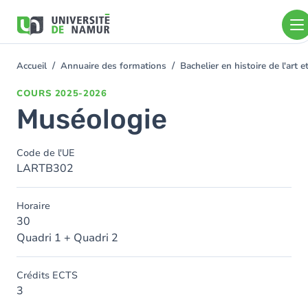
Aller au contenu principal
Aller
au
contenu
principal
Accueil
Annuaire des formations
Bachelier en histoire de l'art
You
are
COURS
2025-2026
here
Muséologie
Code de l'UE
LARTB302
Horaire
30
Quadri 1 + Quadri 2
Crédits ECTS
3