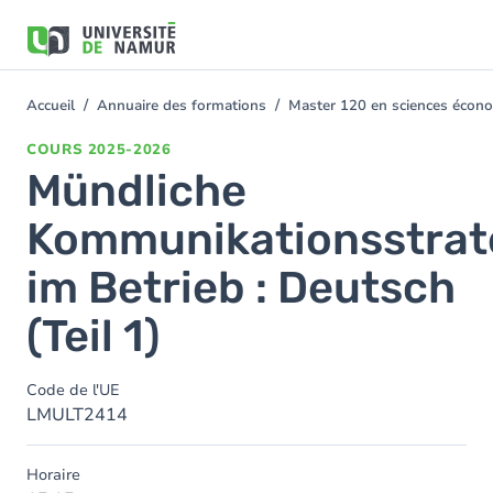
Aller au contenu principal
Aller
au
contenu
principal
Accueil
Annuaire des formations
Master 120 en sciences économ
You
are
COURS
2025-2026
here
Mündliche
Kommunikationsstrat
im Betrieb : Deutsch
(Teil 1)
Code de l'UE
LMULT2414
Horaire