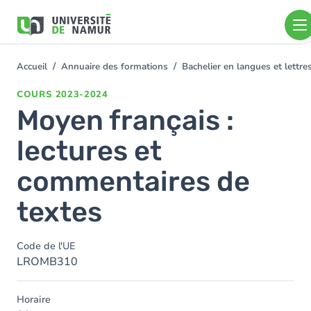
Aller au contenu principal
Aller
au
contenu
principal
Accueil
Annuaire des formations
Bachelier en langues et lett
You
are
COURS
2023-2024
here
Moyen français :
lectures et
commentaires de
textes
Code de l'UE
LROMB310
Horaire