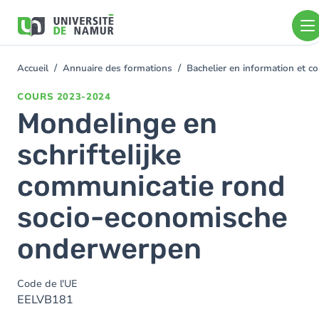
Aller au contenu principal
Aller
au
contenu
principal
Accueil
Annuaire des formations
Bachelier en information et
You
are
COURS
2023-2024
here
Mondelinge en
schriftelijke
communicatie rond
socio-economische
onderwerpen
Code de l'UE
EELVB181