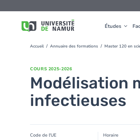
Aller au contenu principal
Aller
au
contenu
principal
Études
Fac
Accueil
Annuaire des formations
Master 120 en sci
You
are
here
COURS
2025-2026
Modélisation 
infectieuses
Code de l'UE
Horaire