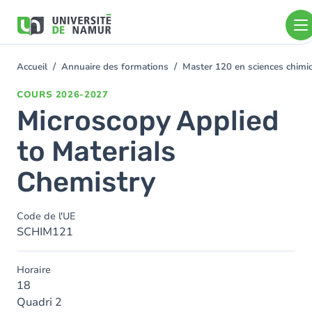
Aller au contenu principal
Aller
au
contenu
principal
Accueil
Annuaire des formations
Master 120 en sciences chim
You
are
COURS
2026-2027
here
Microscopy Applied
to Materials
Chemistry
Code de l'UE
SCHIM121
Horaire
18
Quadri 2